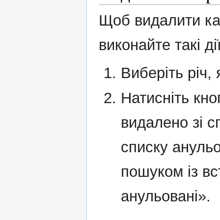
Щоб видалити кар
виконайте такі дії
Виберіть річ, 
Натисніть кн
видалено зі с
списку ануль
пошуком із в
анульовані».