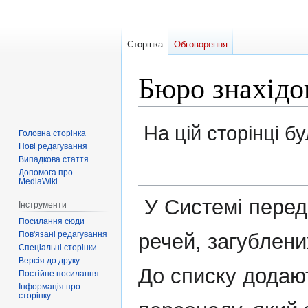
Сторінка
Обговорення
Бюро знахідо
Перейти
Перейти
На цій сторінці б
Головна сторінка
до
до
Нові редагування
навігації
пошуку
Випадкова стаття
Допомога про
MediaWiki
‎ У Системі пере
Інструменти
Посилання сюди
Пов'язані редагування
речей, загублени
Спеціальні сторінки
Версія до друку
До списку додаю
Постійне посилання
Інформація про
сторінку