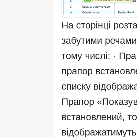
На сторінці роз
забутими речами,
тому числі: · Пр
прапор встановле
списку відобража
Прапор «Показув
встановлений, то
відображатимутьс