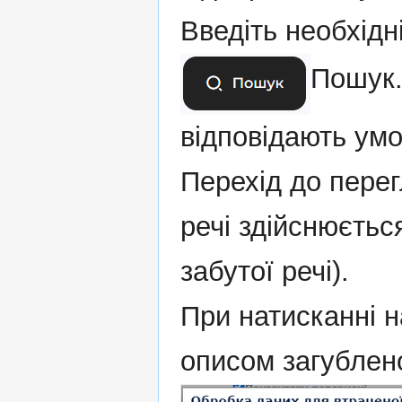
Введіть необхідн
Пошук.
відповідають ум
Перехід до перег
речі здійснюєтьс
забутої речі).
При натисканні 
описом загублено