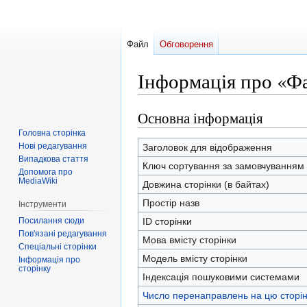
Файл
Обговорення
Інформація про «Фа
Основна інформація
Перейти
Перейти
до
до
Головна сторінка
навігації
пошуку
Нові редагування
Заголовок для відображення
Випадкова стаття
Ключ сортування за замовчуванням
Допомога про
MediaWiki
Довжина сторінки (в байтах)
Простір назв
Інструменти
Посилання сюди
ID сторінки
Пов'язані редагування
Мова вмісту сторінки
Спеціальні сторінки
Модель вмісту сторінки
Інформація про
сторінку
Індексація пошуковими системами
Число перенаправлень на цю сторін