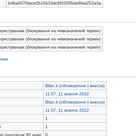
b46a007fdace2b15b10dc6f32595de8faa252a3a
ористувачам (блокування на невизначений термін)
ористувачам (блокування на невизначений термін)
ористувачам (блокування на невизначений термін)
інки
Bilan.k
(
обговорення
|
внесок
)
11:57, 11 жовтня 2022
Bilan.k
(
обговорення
|
внесок
)
11:57, 11 жовтня 2022
1
в
1
ії (протягом 90 днів)
0