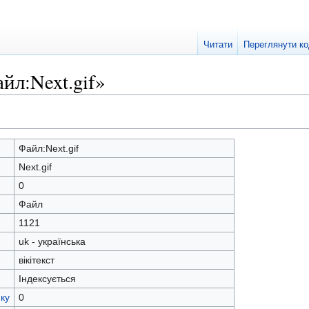
Читати
Переглянути к
йл:Next.gif»
Файл:Next.gif
Next.gif
0
Файл
1121
uk - українська
вікітекст
Індексується
ку
0