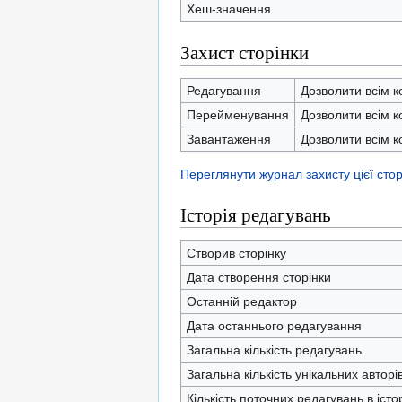
Хеш-значення
Захист сторінки
Редагування
Дозволити всім к
Перейменування
Дозволити всім к
Завантаження
Дозволити всім к
Переглянути журнал захисту цієї стор
Історія редагувань
Створив сторінку
Дата створення сторінки
Останній редактор
Дата останнього редагування
Загальна кількість редагувань
Загальна кількість унікальних авторі
Кількість поточних редагувань в істор