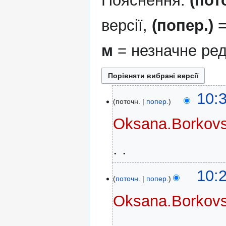
Пояснення:
(пот
версії,
(попер.)
=
м
= незначне ред
10
10:
поточн.
попер.
лютого
2026
Oksana.Borkov
Н
10:
е
поточн.
попер.
м
Oksana.Borkov
а
є
о