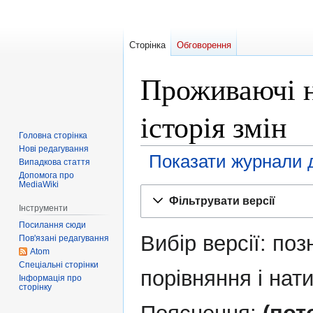
Сторінка
Обговорення
Проживаючі н
історія змін
Головна сторінка
Нові редагування
Показати журнали д
Випадкова стаття
Допомога про
MediaWiki
Перейти
Перейти
Фільтрувати версії
до
до
Інструменти
навігації
пошуку
Посилання сюди
Вибір версії: поз
Пов'язані редагування
Atom
Спеціальні сторінки
порівняння і нати
Інформація про
сторінку