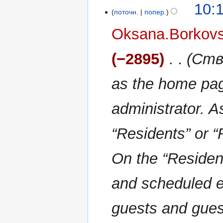
10:
поточн.
попер.
Oksana.Borkov
−2895
‎
Ство
as the home pag
administrator. A
“Residents” or 
On the “Resident
and scheduled e
guests and guest