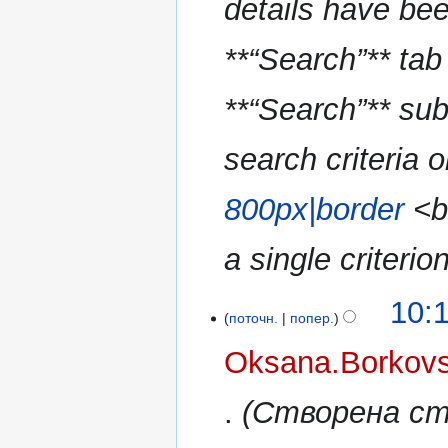
details have bee
д
н
а
я
г
**“Search”** tab
у
в
**“Search”** sub
а
н
search criteria 
н
я
800px|border
<b
a single criterio
10:
поточн.
попер.
Oksana.Borkov
Створена сто