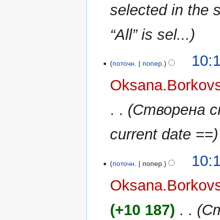
selected in the 
“All” is sel...
10:
поточн.
попер.
Oksana.Borkov
Створена ст
current date ==
10:
поточн.
попер.
Oksana.Borkov
+10 187
‎
Ст